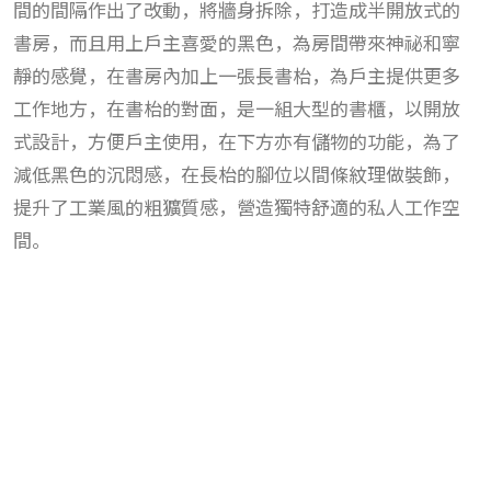
間的間隔作出了改動，將牆身拆除，打造成半開放式的
書房，而且用上戶主喜愛的黑色，為房間帶來神祕和寧
靜的感覺，在書房內加上一張長書枱，為戶主提供更多
工作地方，在書枱的對面，是一組大型的書櫃，以開放
式設計，方便戶主使用，在下方亦有儲物的功能，為了
減低黑色的沉悶感，在長枱的腳位以間條紋理做裝飾，
提升了工業風的粗獷質感，營造獨特舒適的私人工作空
間。