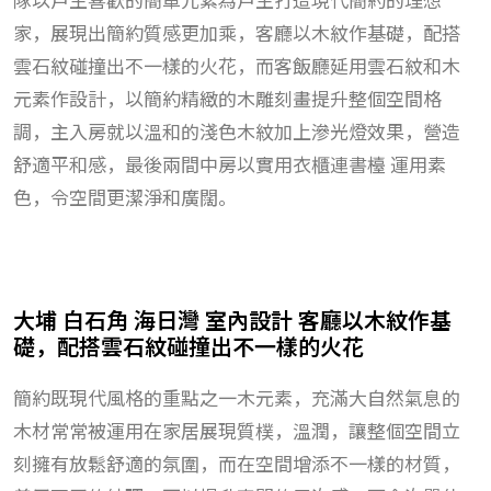
家，展現出簡約質感更加乘，客廳以木紋作基礎，配搭
雲石紋碰撞出不一樣的火花，而客飯廳延用雲石紋和木
元素作設計，以簡約精緻的木雕刻畫提升整個空間格
調，主入房就以溫和的淺色木紋加上滲光燈效果，營造
舒適平和感，最後兩間中房以實用衣櫃連書檯 運用素
色，令空間更潔淨和廣闊。
大埔 白石角 海日灣 室內設計 客廳以木紋作基
礎，配搭雲石紋碰撞出不一樣的火花
簡約既現代風格的重點之一木元素，充滿大自然氣息的
木材常常被運用在家居展現質樸，溫潤，讓整個空間立
刻擁有放鬆舒適的氛圍，而在空間增添不一樣的材質，