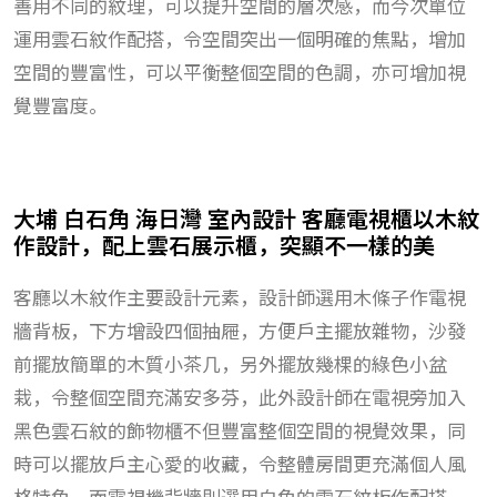
善用不同的紋理，可以提升空間的層次感，而今次單位
運用雲石紋作配搭，令空間突出一個明確的焦點，增加
空間的豐富性，可以平衡整個空間的色調，亦可增加視
覺豐富度。
大埔 白石角 海日灣 室內設計 客廳電視櫃以木紋
作設計，配上雲石展示櫃，突顯不一樣的美
客廳以木紋作主要設計元素，設計師選用木條子作電視
牆背板，下方增設四個抽屜，方便戶主擺放雜物，沙發
前擺放簡單的木質小茶几，另外擺放幾棵的綠色小盆
栽，令整個空間充滿安多芬，此外設計師在電視旁加入
黑色雲石紋的飾物櫃不但豐富整個空間的視覺效果，同
時可以擺放戶主心愛的收藏，令整體房間更充滿個人風
格特色，而電視機背牆則選用白色的雲石紋板作配搭，