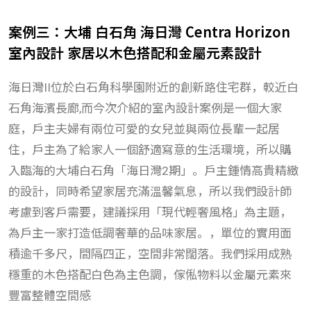
案例三：大埔 白石角 海日灣 Centra Horizon
室內設計 家居以木色搭配和金屬元素設計
海日灣II位於白石角科學園附近的創新路住宅群，較近白
石角海濱長廊,而今次介紹的室內設計案例是一個大家
庭，戶主夫婦有兩位可愛的女兒並與兩位長輩一起居
住，戶主為了給家人一個舒適寫意的生活環境，所以購
入臨海的大埔白石角「海日灣2期」。戶主鍾情高貴精緻
的設計，同時希望家居充滿溫馨氣息，所以我們設計師
考慮到客戶需要，建議採用「現代輕奢風格」為主題，
為戶主一家打造低調奢華的品味家居。，單位的實用面
積逾千多尺，間隔四正，空間非常闊落。我們採用成熟
穩重的木色搭配白色為主色調，傢俬物料以金屬元素來
豐富整體空間感