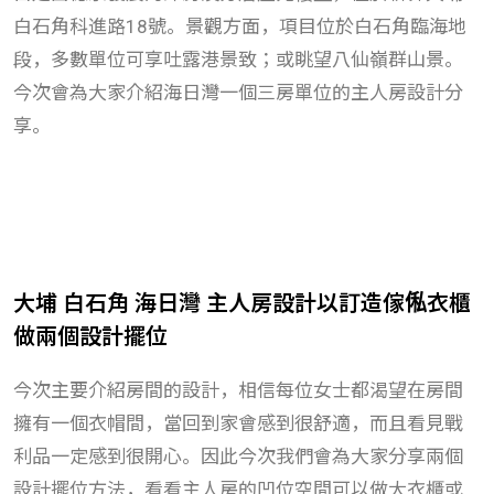
白石角科進路
18
號。景觀方面，項目位於白石角臨海地
段，多數單位可享吐露港景致；或眺望八仙嶺群山景。
今次會為大家介紹海日灣一個三房單位的主人房設計分
享。
大埔 白石角 海日灣 主人房設計以訂造傢俬衣櫃
做兩個設計擺位
今次主要介紹房間的設計，相信每位女士都渴望在房間
擁有一個衣帽間，當回到家會感到很舒適，而且看見戰
利品一定感到很開心。因此今次我們會為大家分享兩個
設計擺位方法，看看主人房的凹位空間可以做大衣櫃或