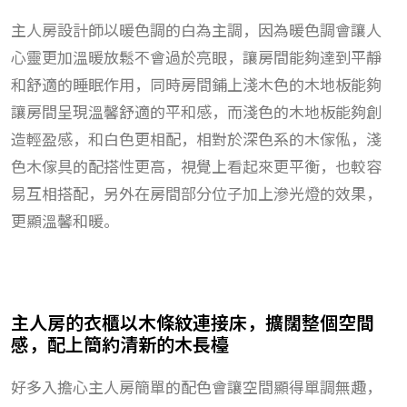
主人房設計師以暖色調的白為主調，因為暖色調會讓人
心靈更加溫暖放鬆不會過於亮眼，讓房間能夠達到平靜
和舒適的睡眠作用，同時房間鋪上淺木色的木地板能夠
讓房間呈現溫馨舒適的平和感，而淺色的木地板能夠創
造輕盈感，和白色更相配，相對於深色系的木傢俬，淺
色木傢具的配搭性更高，視覺上看起來更平衡，也較容
易互相搭配，另外在房間部分位子加上滲光燈的效果，
更顯溫馨和暖。
主人房的衣櫃以木條紋連接床，擴闊整個空間
感，配上簡約清新的木長檯
好多入擔心主人房簡單的配色會讓空間顯得單調無趣，