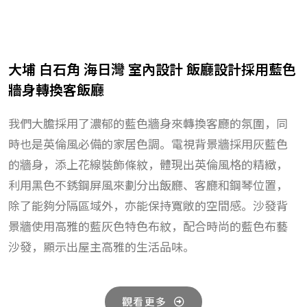
大埔 白石角 海日灣 室內設計 飯廳設計採用藍色
牆身轉換客飯廳
我們大膽採用了濃郁的藍色牆身來轉換客廳的氛圍，同
時也是英倫風必備的家居色調。電視背景牆採用灰藍色
的牆身，添上花線裝飾條紋，體現出英倫風格的精緻，
利用黑色不銹鋼屏風來劃分出飯廳、客廳和鋼琴位置，
除了能夠分隔區域外，亦能保持寬敞的空間感。沙發背
景牆使用高雅的藍灰色特色布紋，配合時尚的藍色布藝
沙發，顯示出屋主高雅的生活品味。
觀看更多