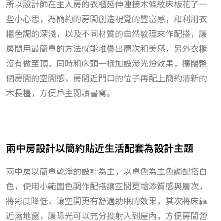
所以設計師在主人房的衣櫃延伸連接木條紋床板花了一
些小心思，為簡約的房間創造視覺的豐富感，和利用衣
櫃色調的深淺，以及不同材質的自然紋理來作配搭，讓
房間用最簡單的方法就能堆疊出層次和美感，另外衣櫃
沒有做至頂，同時和床頭一樣加設滲光燈效果，擴闊整
個房間的空間感，房間近門口的位子再配上簡約清新的
木長檯，方便戶主閱讀書寫。
兩中房設計以簡約貼近生活配套為設計主題
兩中房以簡單乾淨的設計為主，以單色為主色調配搭白
色，使用小範圍色調作配搭讓空間更增添質感與層次，
將彩度降低，讓空間更有舒適助眠的效果，其次將床靠
近落地窗，讓陽光可以充分投射入到屋內，方便房間營