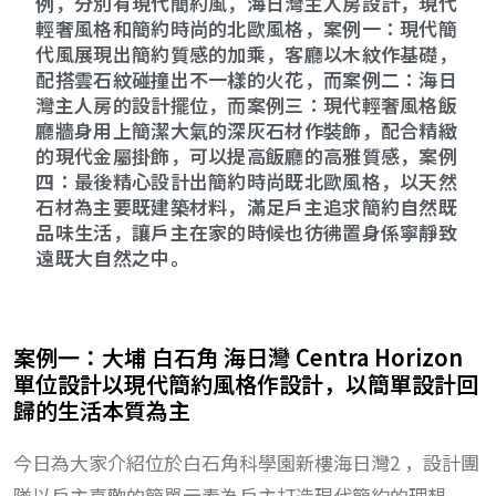
例，分別有現代簡約風，海日灣主人房設計，現代
輕奢風格和簡約時尚的北歐風格，案例一：現代簡
代風展現出簡約質感的加乘，客廳以木紋作基礎，
配搭雲石紋碰撞出不一樣的火花，而案例二：海日
灣主人房的設計擺位，而案例三：現代輕奢風格飯
廳牆身用上簡潔大氣的深灰石材作裝飾，配合精緻
的現代金屬掛飾，可以提高飯廳的高雅質感，案例
四：最後精心設計出簡約時尚既北歐風格，以天然
石材為主要既建築材料，滿足戶主追求簡約自然既
品味生活，讓戶主在家的時候也彷彿置身係寧靜致
遠既大自然之中。
案例一：大埔 白石角 海日灣 Centra Horizon
單位設計以現代簡約風格作設計，以簡單設計回
歸的生活本質為主
今日為大家介紹位於白石角科學園新樓海日灣2 ，設計團
隊以戶主喜歡的簡單元素為戶主打造現代簡約的理想