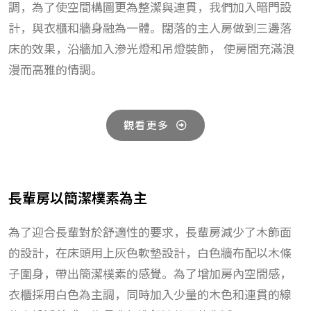
調，為了使空間構圖更為整潔與連貫，我們加入暗門設
計，與衣櫃和牆身融為一體。闊落的主人房做到三邊落
床的效果，沿牆加入滲光燈和吊燈裝飾， 使房間充滿浪
漫而高雅的情調。
觀看更多
長輩房以簡潔樸素為主
為了迎合長輩對於舒適性的要求，長輩房減少了木飾面
的設計，在床頭用上灰色軟墊設計，白色牆布配以木條
子圍身，帶出簡潔樸素的感覺。為了增加房內空間感，
衣櫃採用白色為主調，同時加入少量的木色和連貫的線