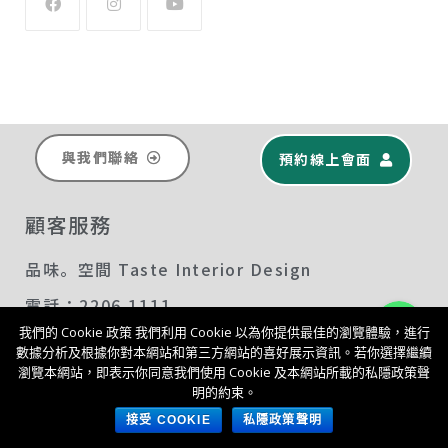
與我們聯絡
預約線上會面
顧客服務
品味。空間 Taste Interior Design
Whatsapp
電話：2206 1111
我們的 Cookie 政策 我們利用 Cookie 以為你提供最佳的瀏覽體驗，進行
電子郵件：sales@tind.hk
數據分析及根據你對本網站和第三方網站的喜好展示資訊。若你選擇繼續
了解更多品味空間
瀏覽本網站，即表示你同意我們使用 Cookie 及本網站所載的私隱政策聲
網站：www.tind.hk
明的約束。
我們接受以下方式付款
接受 COOKIE
私隱政策聲明