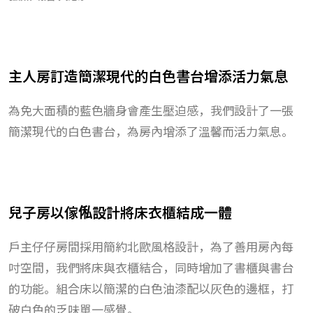
主人房訂造簡潔現代的白色書台增添活力氣息
為免大面積的藍色牆身會產生壓迫感，我們設計了一張
簡潔現代的白色書台，為房內增添了溫馨而活力氣息。
兒子房以傢俬設計將床衣櫃結成一體
戶主仔仔房間採用簡約北歐風格設計，為了善用房內每
吋空間，我們將床與衣櫃結合，同時增加了書櫃與書台
的功能。組合床以簡潔的白​​色油漆配以灰色的邊框，打
破白色的乏味單一感覺。