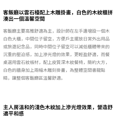
客飯廳以雲石檯配上木雕掛畫，白色的木紋櫃拼
湊出一個溫馨空間
客飯廳主要高雅舒適為主，設計師在左手邊增設一個木
白色大櫃，中間位子留空，方便戶主擺放日常外出用品
或旅遊記念品，同時中間位子留空可以減低櫃體帶來的
沉重的壓迫感，加上滲光燈的效果，更輕盈舒適，而餐
桌選用雲石紋板材，配上皮質深木紋餐椅，簡約大方，
白色的牆身加上兩幅木雕刻掛畫，為整體空間書龍點
精，讓整個客飯廳區溫馨舒適。
主人房溫和的淺色木紋加上滲光燈效果，營造舒
適平和感