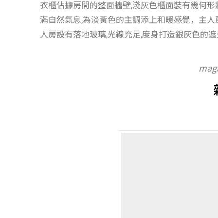
衣櫃佔據房間的整面牆壁,淺灰色櫃面裝有幾何形
滿自然氣息,為淡黃色的主調添上和暖感覺，主人
人房設有落地玻璃,光線充足,度身打造銀灰色的
maga