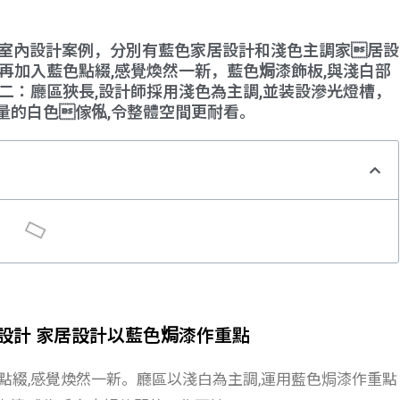
Cove 室內設計案例，分別有藍色家居設計和淺色主調家居設
再加入藍色點綴,感覺煥然一新，藍色焗漆飾板,與淺白部
二：廳區狹長,設計師採用淺色為主調,並装設滲光燈槽，
量的白色傢俬,令整體空間更耐看。
 室內設計 家居設計以藍色焗漆作重點
點綴,感覺煥然一新。廳區以淺白為主調,運用藍色焗漆作重點