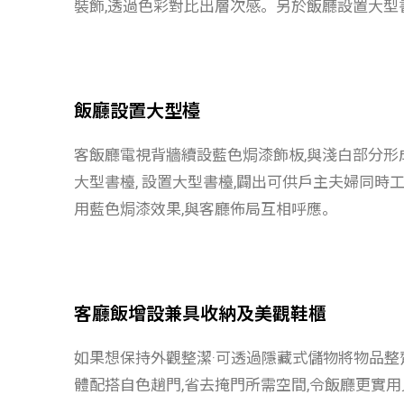
裝飾,透過色彩對比出層次感。另於飯廳設置大型
飯廳設置大型檯
客飯廳電視背牆續設藍色焗漆飾板,與淺白部分形
大型書檯, 設置大型書檯,闢出可供戶主夫婦同
用藍色焗漆效果,與客廳佈局互相呼應。
客廳飯增設兼具收納及美觀鞋櫃
如果想保持外觀整潔·可透過隱藏式儲物將物品整
體配搭自色趟門,省去掩門所需空間,令飯廳更實