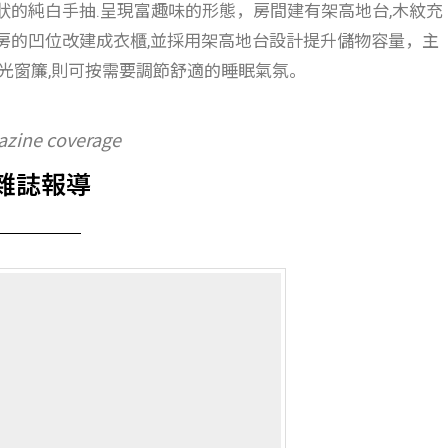
狀的純白手抽.呈現富趣味的形態，房間建有架高地台,木紋充
房的凹位改建成衣櫃,並採用架高地台設計提升儲物容量，主
遮光窗簾,則可按需要調節舒適的睡眠氣氛。
zine coverage
雜誌報導