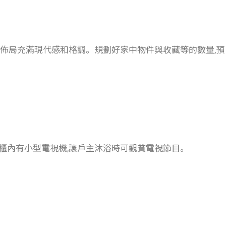
令佈局充滿現代感和格調。規劃好家中物件與收藏等的數量,預
鏡櫃內有小型電視機,讓戶主沐浴時可觀貧電視節目。