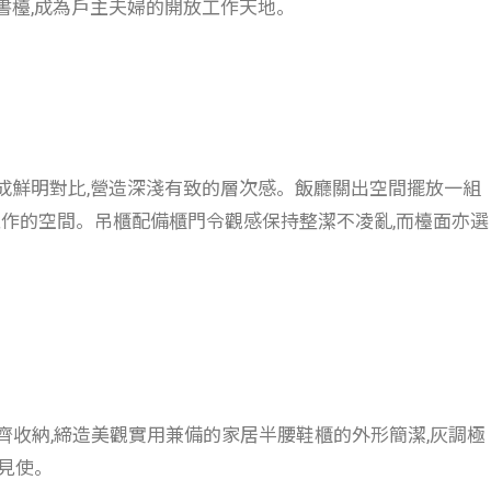
書檯,成為戶主夫婦的開放工作天地。
成鮮明對比,營造深淺有致的層次感。飯廳關出空間擺放一組
時工作的空間。吊櫃配備櫃門令觀感保持整潔不凌亂,而檯面亦選
齊收納,締造美觀實用兼備的家居半腰鞋櫃的外形簡潔,灰調極
用見使。