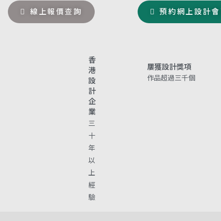
線上報價查詢
預約網上設計會
香
屢獲設計獎項
港
作品超過三千個
設
計
企
業
三
十
年
以
上
經
驗